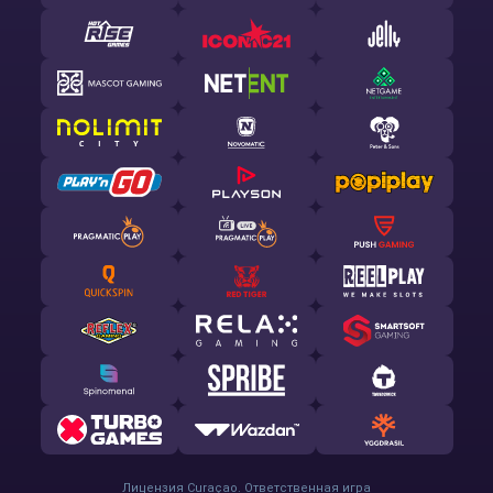
Лицензия Curaçao. Ответственная игра