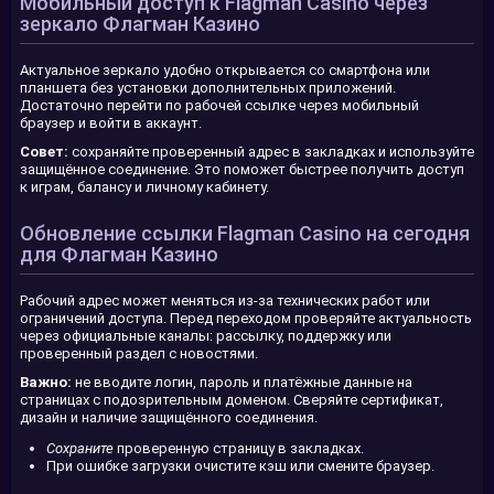
Мобильный доступ к Flagman Casino через
зеркало Флагман Казино
Актуальное зеркало удобно открывается со смартфона или
планшета без установки дополнительных приложений.
Достаточно перейти по рабочей ссылке через мобильный
браузер и войти в аккаунт.
Совет:
сохраняйте проверенный адрес в закладках и используйте
защищённое соединение. Это поможет быстрее получить доступ
к играм, балансу и личному кабинету.
Обновление ссылки Flagman Casino на сегодня
для Флагман Казино
Рабочий адрес может меняться из-за технических работ или
ограничений доступа. Перед переходом проверяйте актуальность
через официальные каналы: рассылку, поддержку или
проверенный раздел с новостями.
Важно:
не вводите логин, пароль и платёжные данные на
страницах с подозрительным доменом. Сверяйте сертификат,
дизайн и наличие защищённого соединения.
Сохраните
проверенную страницу в закладках.
При ошибке загрузки очистите кэш или смените браузер.